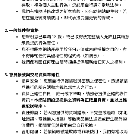
存取，視為個人主動行為，您必須自行遵守當地法律。
我們有權隨時修改或更新本條款，公告於網站即生效。若
您在變更後持續使用，即代表接受變更後的條款。
2. 一般條件與資格
您聲明您已年滿 18 歲，或已取得法定監護人允許且其願意
承擔您的行為責任。
您不得將本網站產品用於任何非法或未經授權之目的，亦
不得傳輸任何具破壞性的程式碼（如病毒）。
我們保有因任何理由隨時拒絕提供服務給任何人之權利。
3. 會員帳號與交易資料準確性
帳戶安全： 您應自行保護帳號與密碼之保密性。透過該帳
戶進行的所有活動均視為您本人之行為。
資料正確性自負： 註冊或下單時，請務必提供正確的收件
資訊。
本網站預設您提供之資料為正確且真實，並以此推
進配送程序。
責任歸屬： 若因您提供的資料錯誤、不完整或過時（如地
址錯誤、電話無人接聽）導致商品無法送達或衍生額外物
流費用，相關責任與費用由您自行承擔。
冒用處理： 若懷疑帳號遭欺詐或非法使用，我們有權取消