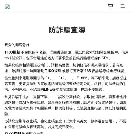
防詐騙宣導
親愛的顧客您好
TIKO提刻
不會以任何名義、理由透過簡訊、電話向您索取相關金融帳戶、信用
卡相關資訊，也不會透過前述方式要求您前往銀行臨櫃或操作ATM。
如果您接到相關電話或簡訊，請提高警覺，切勿輕信不明來電指示，若有疑
TIKO提刻
慮，敬請於第一時間聯繫
或撥打警政署 165 反詐騙專線進行確認。
當您接到來電顯示開頭為「+」、「+2」、」「+886」等不明來電，請務必提
高警覺，更要提防對方竄改電話號碼或假裝成特定公司、銀行、司法機關的手
法。不明連結、不認識的LINE好友邀請或簡訊，也請不要點選。
常見詐騙手法如「重複下單」、「誤設分期付款」以取信消費者，再要求進行
網路銀行或ATM操作流程。如果與銀行帳務有關，請您直接致電給銀行，如果
來電內容要求您操作相關帳戶、提供資料等，也請您直接拒絕，降低詐騙的風
險。
亦請您定期修改密碼、強化密碼強度（以大小寫英文、數字混合使用）、不要
在公用電腦輸入帳號密碼，以提高資訊安全。
TIKO提刻