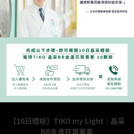
【10日體驗】TIKO my Light｜晶采
BB金盞花葉黃素