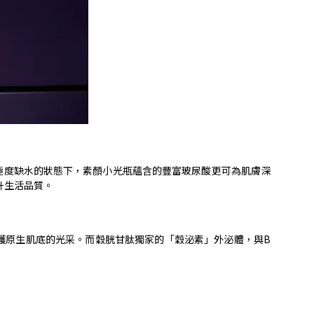
極度缺水的狀態下，素顏小光瓶蘊含的豐富玻尿酸更可為肌膚深
升生活品質。
護原生肌底的光采。而穀胱甘肽獨家的「穀泌素」外泌體，與
B