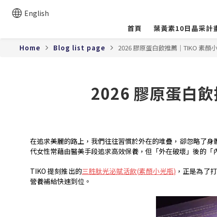
English
首頁
葉黃素10日晶采計
Home
Blog list page
2026 膠原蛋白飲推薦｜TIKO 
2026 膠原蛋白
在追求美麗的路上，我們往往習慣於外在的堆疊，卻忽略了身
代女性常藉由醫美手段追求高效保養，但「外在破壞」後的「
TIKO
提刻推出的
三胜肽光泌賦活飲
(
素顏小光瓶
)
，正是為了打
營養補給快速到位。