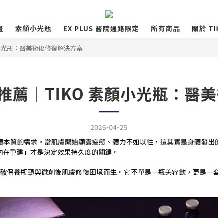
畫
素顏小光瓶
EX PLUS 醫院通路限定
所有商品
關於 TI
素顏小光瓶：醫美術後修復解決方案
飲推薦｜TIKO 素顏小光瓶：
2026-04-25
體本質的需求。當肌膚開始顯露疲態、體力不如以往，這其實是身體發出
內在重建」才是決定效果持久度的關鍵。
破保養瓶頸與微創後肌膚修復困境而生。它不單是一瓶美容飲，更是一