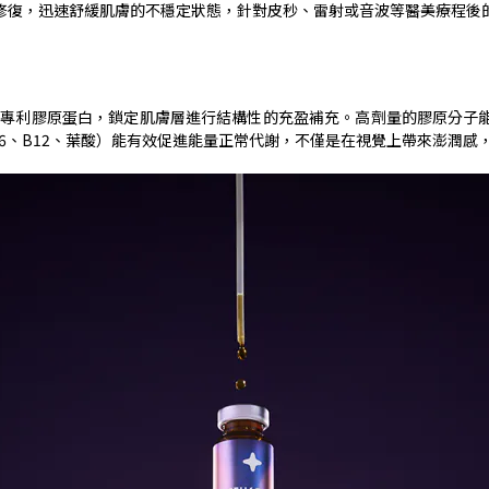
修復，迅速舒緩肌膚的不穩定狀態，針對皮秒、雷射或音波等醫美療程後
界專利膠原蛋白，鎖定肌膚層進行結構性的充盈補充。高劑量的膠原分子
6
、
B12
、葉酸）能有效促進能量正常代謝，不僅是在視覺上帶來澎潤感