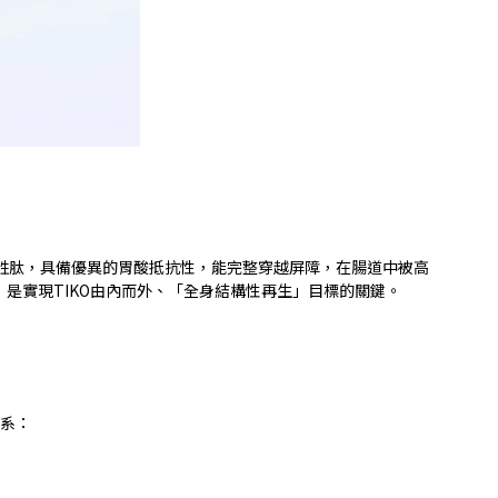
胜肽，具備優異的胃酸抵抗性，能完整穿越屏障，在腸道中被高
，是實現
TIKO
由內而外、「全身結構性再生」目標的關鍵。
系：