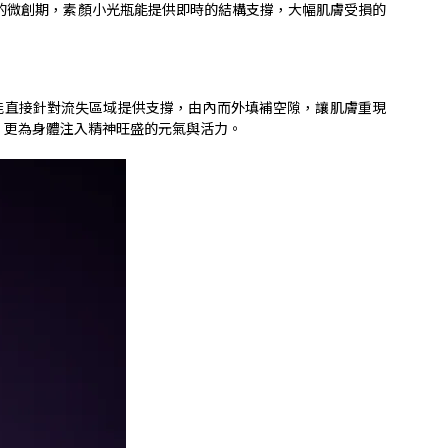
的微創期，素顏小光瓶能提供即時的結構支撐，大幅肌膚受損的
能直接針對流失區域提供支撐，由內而外填補空隙，讓肌膚重現
，更為身體注入精神旺盛的元氣與活力。