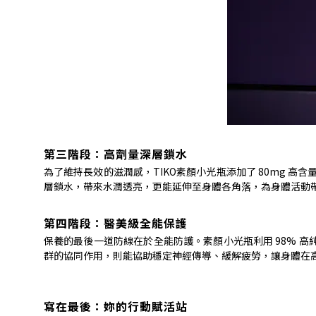
第三階段：高劑量深層鎖水
為了維持長效的滋潤感，
TIKO
素顏小光瓶添加了
80mg
高含
層鎖水，帶來水潤透亮，更能延伸至身體各角落，為身體活動
第四階段：醫美級全能保護
保養的最後一道防線在於全能防護。素顏小光瓶利用
98%
高
群的協同作用，則能協助穩定神經傳導、緩解疲勞，讓身體在
寫在最後：妳的行動賦活站