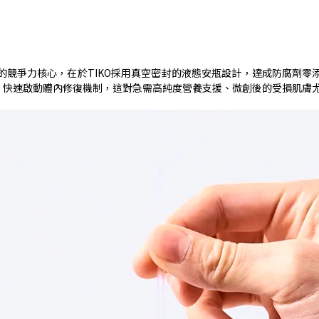
的競爭力核心，在於
TIKO
採用真空密封的液態安瓶設計，達成防腐劑零
，快速啟動體內修復機制，這對急需高純度營養支援、微創後的受損肌膚