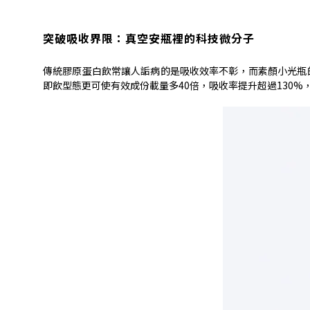
突破吸收界限：真空安瓶裡的科技微分子
傳統膠原蛋白飲常讓人詬病的是吸收效率不彰，而素顏小光瓶
即飲型態更可使
有效成份載量多
40
倍，吸收率提升超過
130%