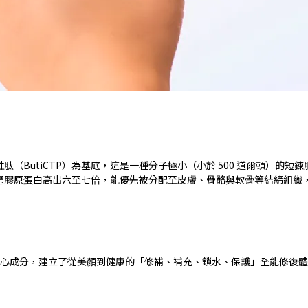
胜肽（
ButiCTP
）為基底，這是一種分子極小（小於
500
道爾頓）的短鍊
通膠原蛋白高出六至七倍，能優先被分配至皮膚、骨骼與軟骨等結締組織
心成分，建立了從美顏到健康的「修補、補充、鎖水、保護」全能修復體