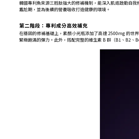
韓國專利魚來源三胜肽
強大的修補機制，能深入肌底啟動自我
尷尬期，並為後續的營養吸收打造健康的環境。
第二階段：專利成分高效補充
在穩固的修補基礎上，素顏小光瓶添加了高達
2500mg
的世
緊緻飽滿的彈力。此外，搭配完整的維生素
B
群（
B1
、
B2
、
B