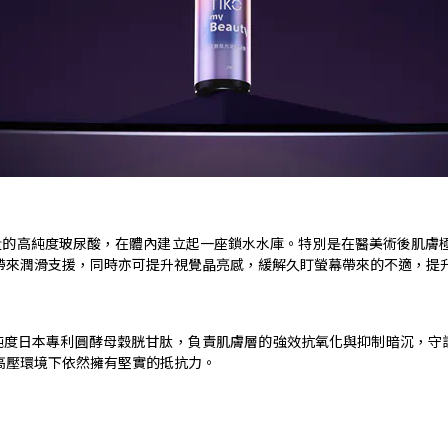
量的高純度玻尿酸，在體內建立起一座鎖水水庫。特別是在醫美術後肌膚
帶來潤滑支援，同時亦可提升視覺晶亮感，緩解久盯螢幕帶來的不適，提
純度日本專利圓酵母穀胱甘肽，負責肌膚層的強效抗氧化與抑制暗沉，守
高壓環境下依然擁有堅實的抵抗力。