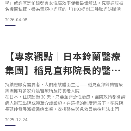
學」或許就是忙碌都會女性高效率保養最佳解法。究竟這瓶被
名媛圈私藏、譽為素顏小光瓶的「TIKO提刻三胜肽光泌賦活
飲」，為什麼能在飽和的美容飲市場脫穎而出？這篇文讓我們
2026-04-08
帶你一探究竟。品牌靈魂：握在手心裡的「時間」TIKO 的命名
靈感，源自日文中的時間（TOKI とき）。我們選擇翻轉這兩個
音節，象徵著不再被動地讓歲月流逝，而是主動將
【專家觀點｜日本鈴蘭醫療
集團】稻見直邦院長的醫療
哲學
持續照顧有需要者，人們應該體面生活—— 稻見直邦鈴蘭醫療
集團擁有多家介護醫療所及特養老人院
在日本，住院超過 30 天，只要並非急性治療，醫院政策都會請
病人辦理出院或轉至介護設施。在這樣的制度背景下，稻見院
長延伸發展派遣醫療事業，安排醫生與急救員前往無法出門看
診的病患家中提供看診與復健服務。
2025-12-24
這些第一線的臨床經驗，讓我們深刻理解一件事——照顧，不
只是治療疾病，更是守護尊嚴。