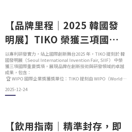
從醫療現場，看見肌膚與尊嚴的關係 すずらんメディカ ルグル
ープ CEO稻見直邦「在老人院裡，我看過太多長者因長期臥床
或
【品牌里程｜2025 韓國發
明展】TIKO 榮獲三項國際
創新大獎
以專利研發實力，站上國際創新舞台2025 年，TIKO 提刻於 韓
國發明展（Seoul International Invention Fair, SIIF） 中榮
獲三項國際重要獎項，展現品牌在創新技術與研發領域的卓越
成果，包含：
🏆 WIPO 國際企業獎獲獎單位：TIKO 提刻由 WIPO（World
Intellectual Property Organization，世界智慧財產權組織）
2025-12-24
頒發之國際企業獎，肯定品牌於智慧財產權與創新研發領域的
卓越表現與技術價值。
🥇 韓國發明展大會金牌
【飲用指南｜精準封存，即