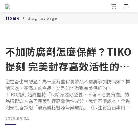
Home
Blog list page
不加防腐劑怎麼保鮮？TIKO
提刻 完美封存高效活性的秘
密
您是否也曾想過：為什麼有些保養飲品不需要添加防腐劑？標
榜天然、零添加的產品，又是如何做到完美保鮮的？
TIKO提刻 始終堅持「只給身體好營養，不留不必要負擔」的
品牌理念。為了完美封存高效活性成分，我們不惜成本，全系
列安瓶皆採用「最高規格醫療級藥玻瓶」（即注射疫苗專用之
高密度玻璃瓶）。 以下為您整理 TIKO提刻 素顏小光瓶 的瓶身
2026-06-04
特性與日常保存重要須知，幫助您安心享受無負擔的保養時
光：