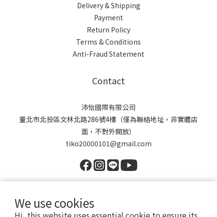
Delivery & Shipping
Payment
Return Policy
這是一種物理性的「包覆聚合作用」：
Terms & Conditions
Anti-Fraud Statement
Contact
• 活性包覆： 產品內含豐富的膠原蛋白長鏈分子，當它遇上
高濃度的天然植物萃取物時，長鏈分子會像溫柔的手，將植萃
沛怡國際有限公司
精華緊緊包覆、聚合在一起。
臺北市北投區文林北路286號4樓（僅為聯絡地址，非實體店
面，不對外開放）
tiko20000101@gmail.com
• 濃度證明： 只有當成分濃度達到一定高度時，這種「聚合
簇」才會顯現
We use cookies
Hi, this website uses essential cookie to ensure its