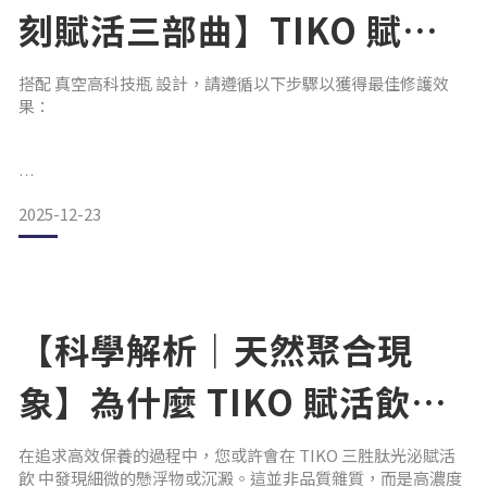
刻賦活三部曲】TIKO 賦活
飲的正確飲用方式
搭配 真空高科技瓶 設計，請遵循以下步驟以獲得最佳修護效
果：
2025-12-23
Step 1. 喚醒：飲用前請搖勻
• 動作： 左右輕輕搖晃瓶身。
【科學解析｜天然聚合現
• 目的： 透過物理動能讓天然聚合的精華重新溶解，確保每
象】為什麼 TIKO 賦活飲會
一口都能飲下完整的養分。
出現沉澱？
在追求高效保養的過程中，您或許會在 TIKO 三胜肽光泌賦活
飲 中發現細微的懸浮物或沉澱。這並非品質雜質，而是高濃度