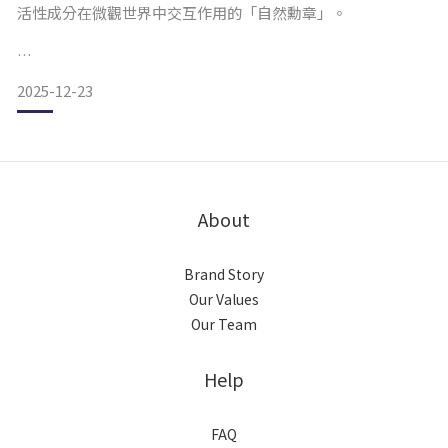
活性成分在微觀世界中交互作用的「自然勳章」。
Step 2. 解鎖：解鎖真空密封
2025-12-23
• 動作： 將瓶蓋打開，解鎖真空狀態。
• 技術： 採用真空密封液態安瓶設計，隔絕氧氣與汙染，確
保三胜肽活性在開瓶前維持巔峰穩定。
About
為什麼會產生沉澱？
Brand Story
Our Values
Step 3. 賦活：插入吸管飲用
Our Team
Help
•
FAQ