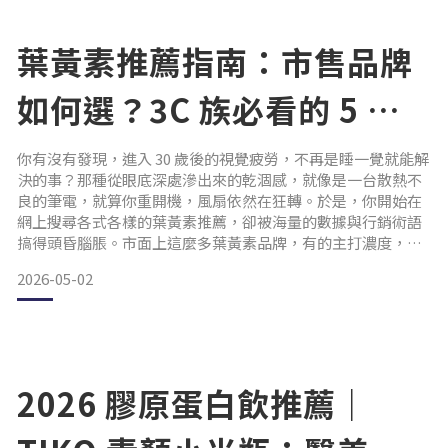
💡 TIKO 提刻 安心小教室Q1：為什麼素顏小光瓶要使用「醫療
級藥玻瓶」？成分高活性：其結構密度極高
葉黃素推薦指南：市售品牌
如何選？3C 族必看的 5 大
選購關鍵
你有沒有發現，進入 30 歲後的視覺疲勞，不再是睡一覺就能解
決的事？那種從眼底深處滲出來的乾涸感，就像是一台散熱不
良的筆電，就算你重開機，風扇依然在狂轉。於是，你開始在
網上搜尋各式各樣的葉黃素推薦，卻被海量的數據與行銷術語
搞得頭昏腦脹。市面上這麼多葉黃素品牌，有的主打濃度，有
的主打便宜，但你有沒有想過，如果你吞下的每一顆膠囊，最
2026-05-02
後都只是在體內走個過場，那這場保養究竟是在救贖你的雙
眼，還是在安慰你的焦慮？別被「數字遊戲」給騙了：吃進去
不等於補進去很多人挑選葉黃素時，總習慣像在看手機規格一
樣，覺得數
2026 膠原蛋白飲推薦｜