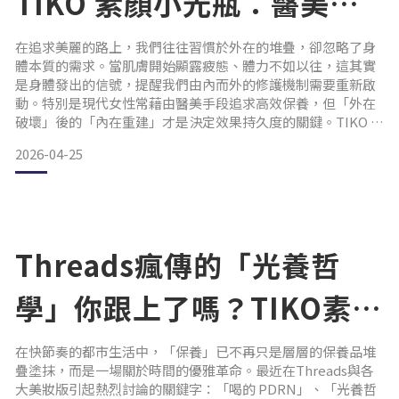
TIKO 素顏小光瓶：醫美術
後修復解決方案
在追求美麗的路上，我們往往習慣於外在的堆疊，卻忽略了身
體本質的需求。當肌膚開始顯露疲態、體力不如以往，這其實
是身體發出的信號，提醒我們由內而外的修護機制需要重新啟
動。特別是現代女性常藉由醫美手段追求高效保養，但「外在
破壞」後的「內在重建」才是決定效果持久度的關鍵。TIKO 提
刻推出的三胜肽光泌賦活飲(素顏小光瓶)，正是為了打破保養
2026-04-25
瓶頸與微創後肌膚修復困境而生。它不單是一瓶美容飲，更是
一套深層的全身結構性再生解決方案，主打「即飲啟動修
復」，讓營養補給快速到位。突破吸收界限：真空安瓶裡的科
技微分子傳
Threads瘋傳的「光養哲
學」你跟上了嗎？TIKO素顏
小光瓶，用「喝的PDRN」
在快節奏的都市生活中，「保養」已不再只是層層的保養品堆
疊塗抹，而是一場關於時間的優雅革命。最近在Threads與各
養出肌膚原生濾鏡！
大美妝版引起熱烈討論的關鍵字：「喝的 PDRN」、「光養哲