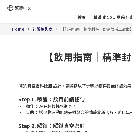
繁體中文
首頁
葉黃素10日晶采計
Home
部落格列表
【飲用指南｜精準封存，即刻賦活三部曲】T
【飲用指南｜精準封
搭配
真空高科技瓶
設計，請遵循以下步驟以獲得最佳修護效果
Step 1. 喚醒：飲用前請搖勻
•
動作：
左右輕輕搖晃瓶身。
•
目的：
透過物理動能讓天然聚合的精華重新溶解，確保每
Step 2. 解鎖：解鎖真空密封