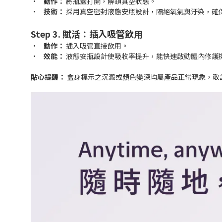
•
動作：
將瓶蓋打開，解鎖真空狀態。
•
技術：
採用真空密封液態安瓶設計，隔絕氧氣與汙染，確
Step 3. 賦活：插入吸管飲用
•
動作：
插入吸管直接飲用。
•
效能：
液態安瓶設計使吸收率提升，能快速啟動體內修護
貼心提醒：
盒身標示之沉澱或顏色變深均屬產品正常現象，敬